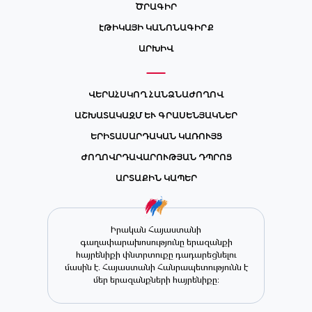
ԾՐԱԳԻՐ
ԷԹԻԿԱՅԻ ԿԱՆՈՆԱԳԻՐՔ
ԱՐԽԻՎ
ՎԵՐԱՀՍԿՈՂ ՀԱՆՁՆԱԺՈՂՈՎ
ԱՇԽԱՏԱԿԱԶՄ ԵՒ ԳՐԱՍԵՆՅԱԿՆԵՐ
ԵՐԻՏԱՍԱՐԴԱԿԱՆ ԿԱՌՈՒՅՑ
ԺՈՂՈՎՐԴԱՎԱՐՈՒԹՅԱՆ ԴՊՐՈՑ
ԱՐՏԱՔԻՆ ԿԱՊԵՐ
Իրական Հայաստանի
գաղափարախոսությունը երազանքի
հայրենիքի փնտրտուքը դադարեցնելու
մասին է. Հայաստանի Հանրապետությունն է
մեր երազանքների հայրենիքը։