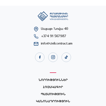
Սայաթ-Նովա 40
+374 91 567987
info@civilcontract.am
ՆՈՐՈՒԹՅՈՒՆՆԵՐ
ՀՌՉԱԿԱԳԻՐ
ՊԱՏՄՈՒԹՅՈՒՆ
ԿԱՆՈՆԱԴՐՈՒԹՅՈՒՆ