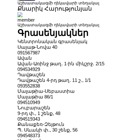
Աշխատակազմի ղեկավարի տեղակալ
Քնարիկ Հարությունյան
Աշխատակազմի ղեկավարի տեղակալ
Գրասենյակներ
Կենտրոնական գրասենյակ
Սայաթ-Նովա 40
091567987
Ավան
Ավան-Առինջ թաղ․ 1-ին միկշրջ․ 2/15
094534929
Դավթաշեն
Դավթաշեն 4-րդ թաղ․ 11 շ․, 1/1
093552838
Մալաթիա-Սեբաստիա
Մալաթիա 86/1
094510949
Նուբարաշեն
9-րդ փ., 1 շենք, 48
094519343
Քանաքեռ-Զեյթուն
Պ․ Սևակի փ․, 30 շենք, 56
094548373