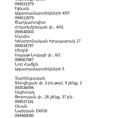
094531979
Իջևան
Ազատամարտիկների 4/97
094513979
Ծաղկահովիտ
Հոկտեմբերյան փ․, 4/31
094548303
Մասիս
Կենտրոնական հրապարակ 17
094534797
Մեղրի
Սայաթ-Նովայի փ․, 6/2
098567987
Նոր Հաճըն
Ազատամարտիկների 5
Չարենցավան
Տերվիշյան փ. 2-րդ թղմ, 9 շենք, 2
093536494
Սպիտակ
Թորոսյան փ․, 26 շենք, 37 բն․
094537181
Սևան
Նաիրյան 150/16
094460095