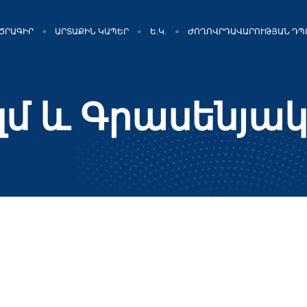
ԾՐԱԳԻՐ
ԱՐՏԱՔԻՆ ԿԱՊԵՐ
Ե.Կ.
ԺՈՂՈՎՐԴԱՎԱՐՈՒԹՅԱՆ ԴՊ
 և Գրասենյակ