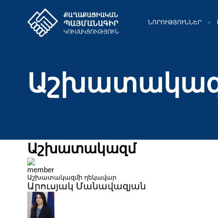
ՆՈՐՈՒԹՅՈՒՆՆԵՐ
Աշխատակազմ
Աշխատակազմ
Աշխատակազմի ղեկավար
Արուսյակ Մանավազյան