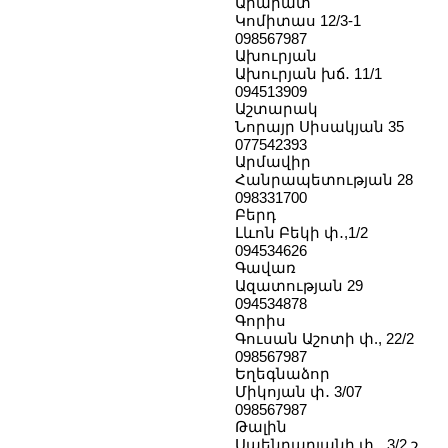
Արարատ
Կոմիտաս 12/3-1
098567987
Ախուրյան
Ախուրյան խճ․ 11/1
094513909
Աշտարակ
Նորայր Սիսակյան 35
077542393
Արմավիր
Հանրապետության 28
098331700
Բերդ
Լևոն Բեկի փ․,1/2
094534626
Գավառ
Ազատության 29
094534878
Գորիս
Գուսան Աշոտի փ., 22/2
098567987
Եղեգնաձոր
Միկոյան փ․ 3/07
098567987
Թալին
Սպենդարյանի փ․, 3/2 շ․