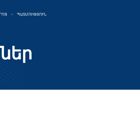
ՐՈՑ
ՊԱՏՄՈՒԹՅՈՒՆ
ներ