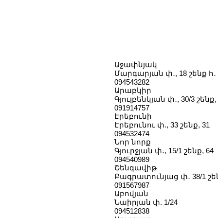
Աջափնյակ
Մարգարյան փ․, 18 շենք հ․ 
094543282
Արաբկիր
Գյուլբենկյան փ․, 30/3 շենք,
091914757
Էրեբունի
Էրեբունու փ., 33 շենք, 31
094532474
Նոր նորք
Գյուրջյան փ․, 15/1 շենք, 64
094540989
Շենգավիթ
Բագրատունյաց փ․ 38/1 շեն
091567987
Աբովյան
Նաիրյան փ. 1/24
094512838