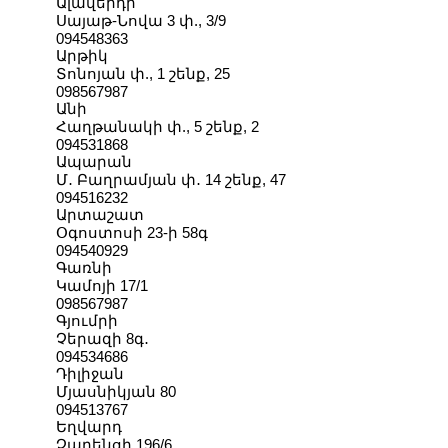
Ալավերդի
Սայաթ-Նովա 3 փ., 3/9
094548363
Արթիկ
Տոնոյան փ., 1 շենք, 25
098567987
Անի
Հաղթանակի փ., 5 շենք, 2
094531868
Ապարան
Մ․ Բաղրամյան փ․ 14 շենք, 47
094516232
Արտաշատ
Օգոստոսի 23-ի 58գ
094540929
Գառնի
Կամոյի 17/1
098567987
Գյումրի
Չերազի 8գ․
094534686
Դիլիջան
Մյասնիկյան 80
094513767
Եղվարդ
Չարենցի 196/6