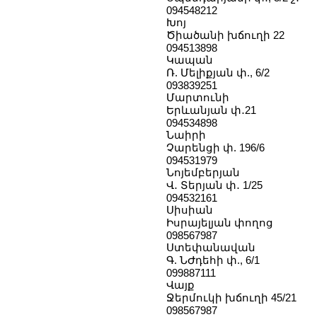
094548212
Խոյ
Ծիածանի խճուղի 22
094513898
Կապան
Ռ. Մելիքյան փ., 6/2
093839251
Մարտունի
Երևանյան փ․21
094534898
Նաիրի
Չարենցի փ. 196/6
094531979
Նոյեմբերյան
Վ․ Տերյան փ․ 1/25
094532161
Սիսիան
Իսրայելյան փողոց
098567987
Ստեփանավան
Գ. ՆԺդեհի փ., 6/1
099887111
Վայք
Ջերմուկի խճուղի 45/21
098567987