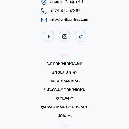
Սայաթ-Նովա 40
+374 91 567987
info@civilcontract.am
ՆՈՐՈՒԹՅՈՒՆՆԵՐ
ՀՌՉԱԿԱԳԻՐ
ՊԱՏՄՈՒԹՅՈՒՆ
ԿԱՆՈՆԱԴՐՈՒԹՅՈՒՆ
ԾՐԱԳԻՐ
ԷԹԻԿԱՅԻ ԿԱՆՈՆԱԳԻՐՔ
ԱՐԽԻՎ