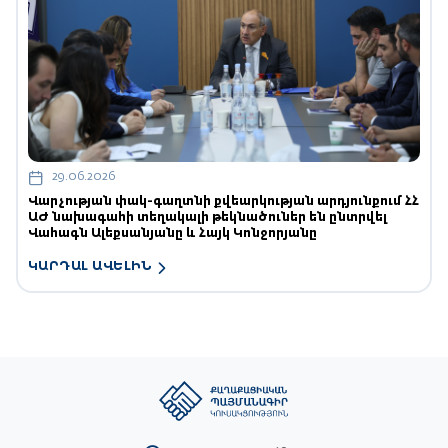
29.06.2026
Վարչության փակ-գաղտնի քվեարկության արդյունքում ՀՀ
ԱԺ նախագահի տեղակալի թեկնածուներ են ընտրվել
Վահագն Ալեքսանյանը և Հայկ Կոնջորյանը
ԿԱՐԴԱԼ ԱՎԵԼԻՆ