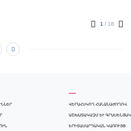
1
/
18
ՒՆՆԵՐ
ՎԵՐԱՀՍԿՈՂ ՀԱՆՁՆԱԺՈՂՈՎ
Ր
ԱՇԽԱՏԱԿԱԶՄ ԵՒ ԳՐԱՍԵՆՅԱԿ
ՈՒՆ
ԵՐԻՏԱՍԱՐԴԱԿԱՆ ԿԱՌՈՒՅՑ