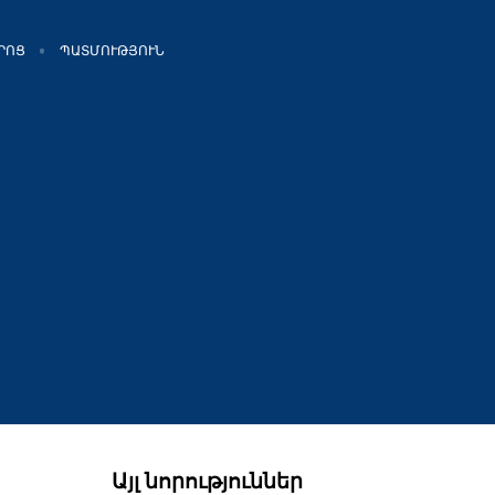
ՐՈՑ
ՊԱՏՄՈՒԹՅՈՒՆ
Այլ նորություններ