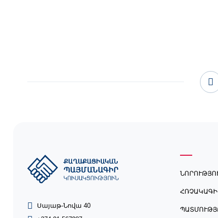
ՆՈՐՈՒԹՅՈ
ՀՌՉԱԿԱԳԻ
Սայաթ-Նովա 40
ՊԱՏՄՈՒԹՅ