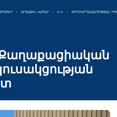
ԾՐԱԳԻՐ
ԱՐՏԱՔԻՆ ԿԱՊԵՐ
Ե.Կ.
ԺՈՂՈՎՐԴԱՎԱՐՈՒԹՅԱՆ ԴՊ
լ «Քաղաքացիական
ուսակցության
ստ