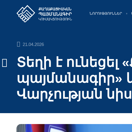
ՆՈՐՈՒԹՅՈՒՆՆԵՐ
21.04.2026
Տեղի է ունեցե
պայմանագիր» կ
Վարչության նի